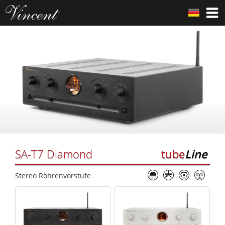
SA-T7 Diamond
tube
Line
Stereo Röhrenvorstufe