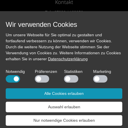
Kontakt
Tel.: 07229 / 182950
Fax.: 07229 / 182951
Wir verwenden Cookies
info@sintron.de
Um unsere Webseite für Sie optimal zu gestalten und
fortlaufend verbessern zu können, verwenden wir Cookies.
Vertriebspartner
Durch die weitere Nutzung der Webseite stimmen Sie der
Verwendung von Cookies zu. Weitere Informationen zu Cookies
Länderliste
erhalten Sie in unserer
Datenschutzerklärung
Händlerliste
Kontakt
Notwendig
Präferenzen
Statistiken
Marketing
Informationen
Alle Cookies erlauben
Impressum
Datenschutz
Auswahl erlauben
Sitemap
Nur notwendige Cookies erlauben