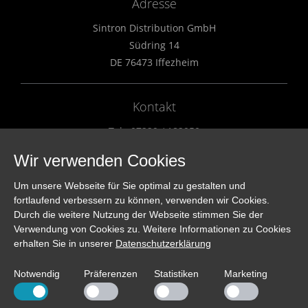
Adresse
Sintron Distribution GmbH
Südring 14
DE 76473 Iffezheim
Kontakt
Tel.: 07229 / 182950
Fax.: 07229 / 182951
Wir verwenden Cookies
info@sintron.de
Um unsere Webseite für Sie optimal zu gestalten und
fortlaufend verbessern zu können, verwenden wir Cookies.
Vertriebspartner
Durch die weitere Nutzung der Webseite stimmen Sie der
Verwendung von Cookies zu. Weitere Informationen zu Cookies
Länderliste
erhalten Sie in unserer
Datenschutzerklärung
Händlerliste
Kontakt
Notwendig
Präferenzen
Statistiken
Marketing