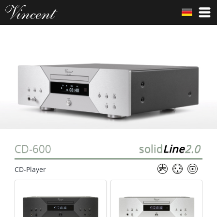
CD-600
solid
Line
2.0
CD-Player