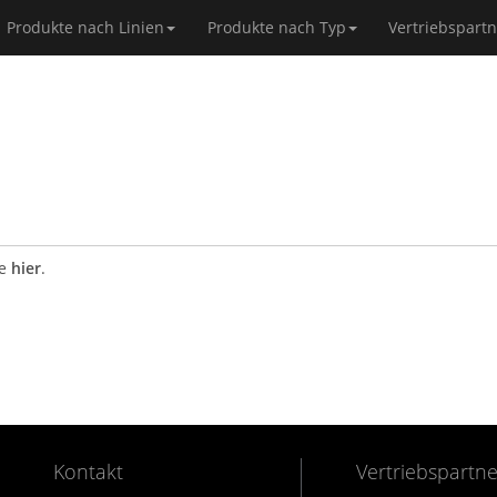
Produkte nach Linien
Produkte nach Typ
Vertriebspart
ie
hier
.
Kontakt
Vertriebspartne