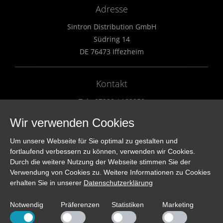
Adresse
Sintron Distribution GmbH
Südring 14
DE 76473 Iffezheim
Kontakt
Tel.: 07229 / 182950
Fax.: 07229 / 182951
Wir verwenden Cookies
info@sintron.de
Um unsere Webseite für Sie optimal zu gestalten und
fortlaufend verbessern zu können, verwenden wir Cookies.
Vertriebspartner
Durch die weitere Nutzung der Webseite stimmen Sie der
Verwendung von Cookies zu. Weitere Informationen zu Cookies
Länderliste
erhalten Sie in unserer
Datenschutzerklärung
Händlerliste
Kontakt
Notwendig
Präferenzen
Statistiken
Marketing